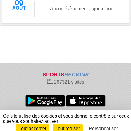
09
AOÛT
Aucun évènement aujourd'hui
SPORTS
REGIONS
267321
visites
Charte cookies
Gestion des cookies
Ce site utilise des cookies et vous donne le contrôle sur ceux
Informations légales
Signaler un contenu inapproprié
que vous souhaitez activer
Tout accepter
Tout refuser
Personnaliser
Envie de participer ?
Connexion