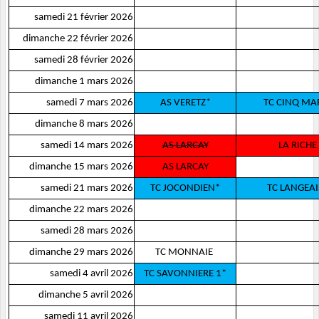
samedi 21 février 2026
dimanche 22 février 2026
samedi 28 février 2026
dimanche 1 mars 2026
samedi 7 mars 2026
AS VERETZ*
TC CINQ MA
dimanche 8 mars 2026
samedi 14 mars 2026
AS LARCAY
LA RICHE
dimanche 15 mars 2026
AS LARCAY
samedi 21 mars 2026
TC JOCONDIEN*
TC LANGEAI
dimanche 22 mars 2026
samedi 28 mars 2026
dimanche 29 mars 2026
TC MONNAIE
samedi 4 avril 2026
TC SAVONNIERE 1*
dimanche 5 avril 2026
samedi 11 avril 2026