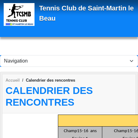
Panneau de gestion des cookies
Tennis Club de Saint-Martin le
Beau
Accueil
Calendrier des rencontres
CALENDRIER DES
RENCONTRES
Champ15-16 ans
Champ15-16