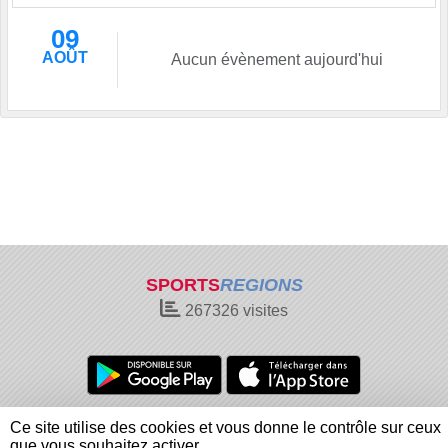
09
AOÛT
Aucun évènement aujourd'hui
SPORTS
REGIONS
267326
visites
Charte cookies
Gestion des cookies
Ce site utilise des cookies et vous donne le contrôle sur ceux
Informations légales
Signaler un contenu inapproprié
que vous souhaitez activer