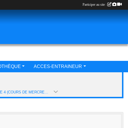
Participer au site :
IOTHÈQUE
ACCES-ENTRAINEUR
EQUIPE 4 (COURS DE MERCREDI 15H30-17H00) (SAISON 2024-2025)