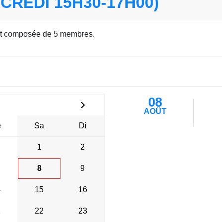
CREDI 15H30-17H00)
t composée de 5 membres.
08
AOÛT
e
Sa
Di
1
2
8
9
4
15
16
1
22
23