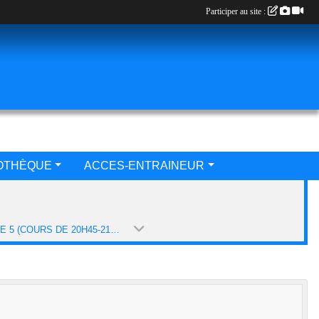
Participer au site :
IOTHÈQUE
ACCES-ENTRAINEUR
EQUIPE 5 (COURS DE 20H45-21H45) (SAISON 2022-2023)