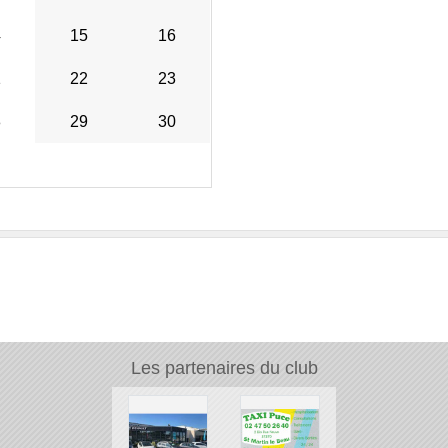
4
15
16
1
22
23
8
29
30
Les partenaires du club