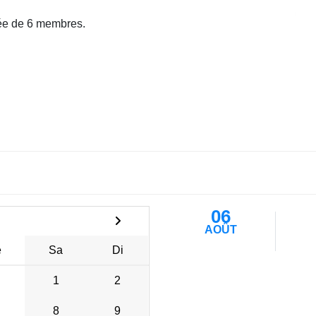
e de 6 membres.
06
AOÛT
e
Sa
Di
1
2
8
9