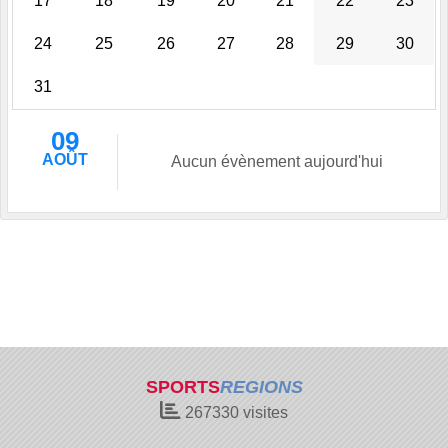
17
18
19
20
21
22
23
24
25
26
27
28
29
30
31
09
AOÛT
Aucun évènement aujourd'hui
SPORTS
REGIONS
267330
visites